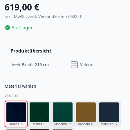
619,00 €
inkl. MwSt., zzgl.
Versandkosten 69,00 €
Auf Lager
Produktübersicht
Breite 216 cm
Velour
Material wählen
VELOUR
Kronos 09
Kronos 19
Monolith 37
Monolith 48
Monolith 77